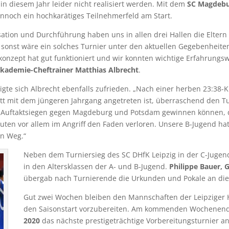
 diesem Jahr leider nicht realisiert werden. Mit dem
SC Magdeb
nnoch ein hochkarätiges Teilnehmerfeld am Start.
nisation und Durchführung haben uns in allen drei Hallen die Elte
, sonst wäre ein solches Turnier unter den aktuellen Gegebenheit
onzept hat gut funktioniert und wir konnten wichtige Erfahrungswe
ademie-Cheftrainer Matthias Albrecht
.
igte sich Albrecht ebenfalls zufrieden. „Nach einer herben 23:38-
t mit dem jüngeren Jahrgang angetreten ist, überraschend den Tur
 Auftaktsiegen gegen Magdeburg und Potsdam gewinnen können, do
uten vor allem im Angriff den Faden verloren. Unsere B-Jugend hat
en Weg.“
Neben dem Turniersieg des SC DHfK Leipzig in der C-Jugend
in den Altersklassen der A- und B-Jugend.
Philippe Bauer, 
übergab nach Turnierende die Urkunden und Pokale an d
Gut zwei Wochen bleiben den Mannschaften der Leipziger H
den Saisonstart vorzubereiten. Am kommenden Wochenend
2020
das nächste prestigeträchtige Vorbereitungsturnier an