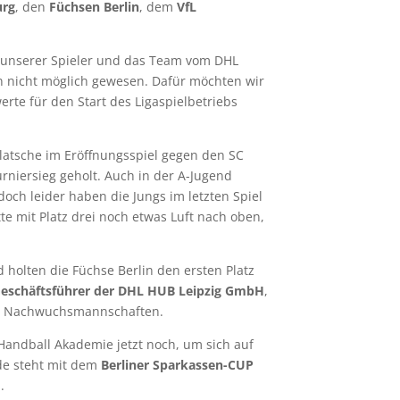
urg
, den
Füchsen Berlin
, dem
VfL
rn unserer Spieler und das Team vom DHL
en nicht möglich gewesen. Dafür möchten wir
rte für den Start des Ligaspielbetriebs
Klatsche im Eröffnungsspiel gegen den SC
niersieg geholt. Auch in der A-Jugend
ch leider haben die Jungs im letzten Spiel
te mit Platz drei noch etwas Luft nach oben,
 holten die Füchse Berlin den ersten Platz
Geschäftsführer der
DHL
HUB Leipzig GmbH
,
ie Nachwuchsmannschaften.
andball Akademie jetzt noch, um sich auf
e steht mit dem
Berliner Sparkassen-CUP
.