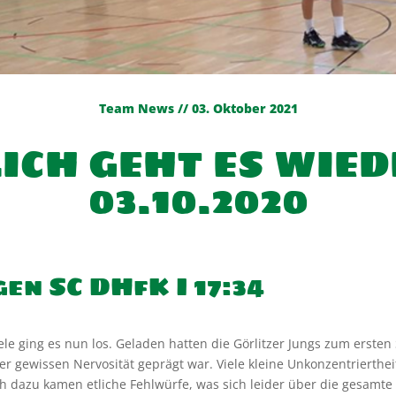
Team News // 03. Oktober 2021
LICH GEHT ES WIE
03.10.2020
en SC DHfK I 17:34
e ging es nun los. Geladen hatten die Görlitzer Jungs zum ersten 
ner gewissen Nervosität geprägt war. Viele kleine Unkonzentrierthe
h dazu kamen etliche Fehlwürfe, was sich leider über die gesamte P