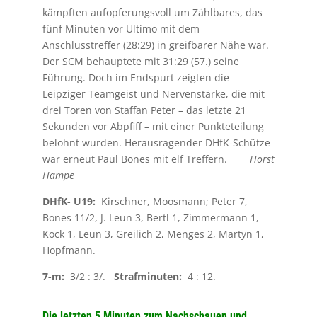
kämpften aufopferungsvoll um Zählbares, das
fünf Minuten vor Ultimo mit dem
Anschlusstreffer (28:29) in greifbarer Nähe war.
Der SCM behauptete mit 31:29 (57.) seine
Führung. Doch im Endspurt zeigten die
Leipziger Teamgeist und Nervenstärke, die mit
drei Toren von Staffan Peter – das letzte 21
Sekunden vor Abpfiff – mit einer Punkteteilung
belohnt wurden. Herausragender DHfK-Schütze
war erneut Paul Bones mit elf Treffern.
Horst
Hampe
DHfK- U19:
Kirschner, Moosmann; Peter 7,
Bones 11/2, J. Leun 3, Bertl 1, Zimmermann 1,
Kock 1, Leun 3, Greilich 2, Menges 2, Martyn 1,
Hopfmann.
7-m:
3/2 : 3/.
Strafminuten:
4 : 12.
Die letzten 5 Minuten zum Nachschauen und