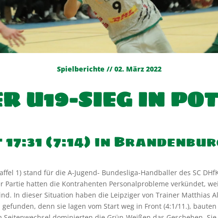
Spielberichte // 02. März 2022
 U19-SIEG IN PO
17:31 (7:14) in Brandenbur
ffel 1) stand für die A-Jugend- Bundesliga-Handballer des SC DHfK 
r Partie hatten die Kontrahenten Personalprobleme verkündet, wei
ind. In dieser Situation haben die Leipziger von Trainer Matthias Al
gefunden, denn sie lagen vom Start weg in Front (4:1/11.), bauten
em Seitenwechsel dominierten die Grün-Weißen das Geschehen. Sie