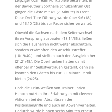
Leipziger U23-Team Punktspiele bestreiten. In
der Bayreuther Sporthalle Schulzentrum Ost
gingen die Gäste mit 4:1 (7. Minute) in Front.
Diese Drei-Tore-Führung wurde über 9:6 (18.)
und 13:10 (26.) bis zur Pause sicher verwaltet.
Obwohl die Sachsen nach dem Seitenwechsel
ihren Vorsprung ausbauten (18:14/35.), ließen
sich die Hausherren nicht weiter abschütteln,
sondern erkämpften den Anschlusstreffer
(18:19/40.)- und stellten auch den Ausgleich her
(21:21/45.). Die Oberfranken hatten damit
offenbar ihr Selbstvertrauen gestärkt, denn sie
konnten den Gästen bis zur 50. Minute Paroli
bieten (24:25).
Doch die Grün-Weißen von Trainer Enrico
Henoch nutzten ihre Erfahrungen mit cleveren
Aktionen bei den Abschlüssen der
Positionsangriffe und auch im Abwehrverhalten.
Dadurch wurde binnen sechs Minuten erneut