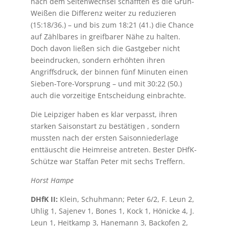
nach dem Seitenwechsel schafften es die Grün-
Weißen die Differenz weiter zu reduzieren
(15:18/36.) – und bis zum 18:21 (41.) die Chance
auf Zählbares in greifbarer Nähe zu halten.
Doch davon ließen sich die Gastgeber nicht
beeindrucken, sondern erhöhten ihren
Angriffsdruck, der binnen fünf Minuten einen
Sieben-Tore-Vorsprung – und mit 30:22 (50.)
auch die vorzeitige Entscheidung einbrachte.
Die Leipziger haben es klar verpasst, ihren
starken Saisonstart zu bestätigen , sondern
mussten nach der ersten Saisonniederlage
enttäuscht die Heimreise antreten. Bester DHfK-
Schütze war Staffan Peter mit sechs Treffern.
Horst Hampe
DHfK II:
Klein, Schuhmann; Peter 6/2, F. Leun 2,
Uhlig 1, Sajenev 1, Bones 1, Kock 1, Hönicke 4, J.
Leun 1, Heitkamp 3, Hanemann 3, Backofen 2,