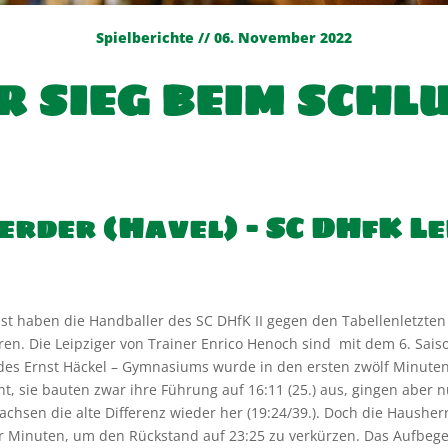
Spielberichte // 06. November 2022
ER SIEG BEIM SCHL
der (Havel) – SC DHfK Leip
5:1
el Ost haben die Handballer des SC DHfK II gegen den Tabellenletzt
ren. Die Leipziger von Trainer Enrico Henoch sind mit dem 6. Saiso
le des Ernst Häckel – Gymnasiums wurde in den ersten zwölf Minut
ont, sie bauten zwar ihre Führung auf 16:11 (25.) aus, gingen aber
Sachsen die alte Differenz wieder her (19:24/39.). Doch die Haushe
er Minuten, um den Rückstand auf 23:25 zu verkürzen. Das Aufbege