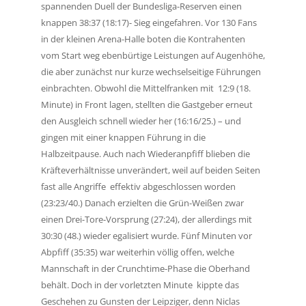
spannenden Duell der Bundesliga-Reserven einen
knappen 38:37 (18:17)- Sieg eingefahren.
Vor 130 Fans
in der kleinen Arena-Halle boten die Kontrahenten
vom Start weg ebenbürtige Leistungen auf
Augenhöhe,
die aber zunächst nur kurze wechselseitige Führungen
einbrachten. Obwohl die Mittelfranken mit
12:9 (18.
Minute) in Front lagen, stellten die Gastgeber erneut
den Ausgleich schnell wieder her (16:16/25.) –
und
gingen mit einer knappen Führung in die
Halbzeitpause.
Auch nach Wiederanpfiff blieben die
Kräfteverhältnisse unverändert, weil auf beiden Seiten
fast alle Angriffe
effektiv abgeschlossen worden
(23:23/40.) Danach erzielten die Grün-Weißen zwar
einen Drei-Tore-Vorsprung
(27:24), der allerdings mit
30:30 (48.) wieder egalisiert wurde. Fünf Minuten vor
Abpfiff (35:35) war weiterhin
völlig offen, welche
Mannschaft in der Crunchtime-Phase die Oberhand
behält. Doch in der vorletzten Minute
kippte das
Geschehen zu Gunsten der Leipziger, denn Niclas