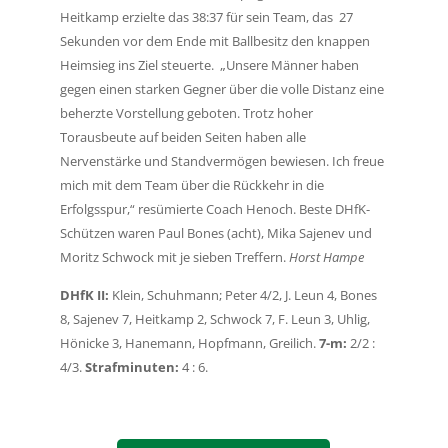
Heitkamp erzielte das 38:37 für sein Team, das
27
Sekunden vor dem Ende mit Ballbesitz den knappen
„
Heimsieg ins Ziel steuerte.
Unsere Männer haben
gegen einen starken Gegner über die volle Distanz eine
beherzte Vorstellung geboten.
Trotz hoher
Torausbeute auf beiden Seiten haben alle
Nervenstärke und Standvermögen bewiesen. Ich freue
mich mit dem Team über die Rückkehr in die
Erfolgsspur,“ resümierte Coach Henoch. Beste DHfK-
Schützen
waren Paul Bones (acht), Mika Sajenev und
Moritz Schwock mit je sieben Treffern.
Horst Hampe
DHfK II:
Klein, Schuhmann; Peter 4/2, J. Leun 4, Bones
8, Sajenev 7, Heitkamp 2, Schwock 7, F. Leun 3,
Uhlig,
Hönicke 3, Hanemann, Hopfmann, Greilich.
7-m:
2/2 :
4/3.
Strafminuten:
4 : 6.