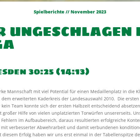
Spielberichte // November 2023
ER UNGESCHLAGEN 
GA
esden
​
30:25
(14:13)
e Mannschaft mit viel Potential für einen Medaillenplatz in die K
s dem erweiter
ten Kaderkreis der Landesauswahl 2010.
Die erste
n
r kein Team konnte sich
der erste
n Halbzeit
entscheidend
absetze
 großer Hilfe von vielen unplatzierten Torwürfen unsererseits
. Un
 Fehlern im Aufbau
bereich, daraus resultierten erfolgreiche Kont
s mit verbesserter Abwehrarbeit und
damit
verbundenen
kondition
it diesem
Erfolg haben wir uns erst einmal
in der Tabellenspitze de