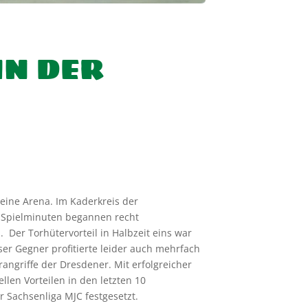
IN DER
leine Arena. Im Kaderkreis der
 Spielminuten begannen recht
n. D
er Torhütervorteil
in Halbzeit eins
war
ser Gegner profitierte leider
auch
mehrfach
erangriffe der Dresdener. M
it erfolgreicher
ellen Vorteilen
in den letzten 10
r Sachsenliga MJC festgesetzt.