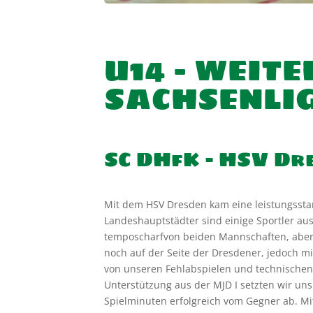
U14 – WEIT
SACHSENLI
SC DHfK – HSV Dr
Mit dem HSV Dresden kam eine leistungsstark
Landeshauptstädter sind einige Spo
rtler au
temposcharf
von beiden Mannschaften
, abe
noch auf der Seite der Dresdener
,
jedoch
mit
von unseren Fehlabspielen und technischen
Unterstützung aus der MJD I setzten wir un
Spielminuten
erfolgreich
vom G
egner ab. M