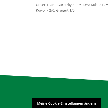
Unser Team:
Guretzky 3 P. = 13%; Kuhl 2 P.
Kowolik 2/0; Gragert 1/0
Meine Cookie-Einstellungen ändern