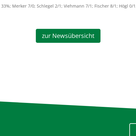
=
33%; Merker 7/
0; Schlegel 2/1; Viehmann 7/1; Fischer 8/1; Högl 0/1
zur Newsübersicht