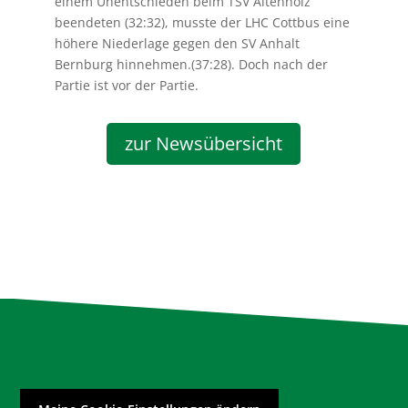
einem Unentschieden beim TSV Altenholz
beendeten (32:32), musste der LHC Cottbus eine
höhere Niederlage gegen den SV Anhalt
Bernburg hinnehmen.(37:28). Doch nach der
Partie ist vor der Partie.
zur Newsübersicht