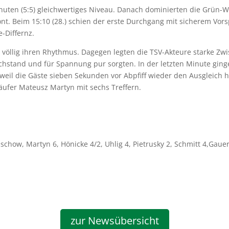
nuten (5:5) gleichwertiges Niveau. Danach dominierten die Grün-
 Front. Beim 15:10 (28.) schien der erste Durchgang mit sicherem V
-Differnz.
völlig ihren Rhythmus. Dagegen legten die TSV-Akteure starke Zwis
eichstand und für Spannung pur sorgten. In der letzten Minute ging
, weil die Gäste sieben Sekunden vor Abpfiff wieder den Ausgleich 
äufer Mateusz Martyn mit sechs Treffern.
schow, Martyn 6, Hönicke 4/2, Uhlig 4, Pietrusky 2, Schmitt 4,Gaue
zur Newsübersicht